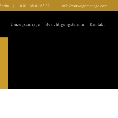
7 Berlin |
030 - 68 81 63 32
|
info@vorwegumzuege.com
Umzugsanfrage
Besichtigungstermin
Kontakt